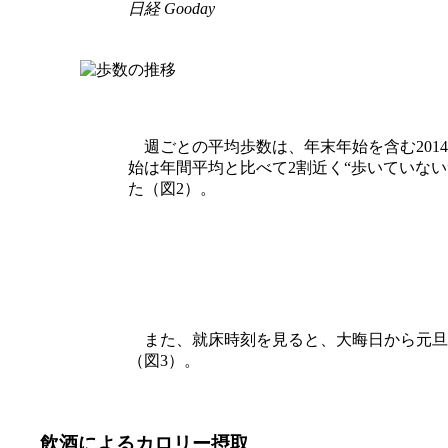
日経 Gooday
週ごとの平均歩数は、年末年始を含む2014年
始は年間平均と比べて2割近く“歩いていない”
た（図2）。
また、就床時刻を見ると、大晦日から元旦に
（図3）。
飲酒によるカロリー摂取