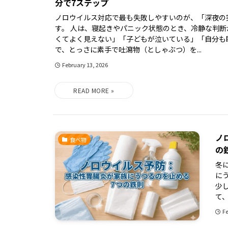
分で7ステップ
ノロウイルス対応で最も失敗しやすいのが、「深夜の
す。 人は、寝起きやパニック状態のとき、冷静な判断
くてよく見えない」「子どもが泣いている」「自分も
で、とっさに素手で吐瀉物（としゃぶつ）を...
February 13, 2026
ノ
食べ物
の
冬
に
少
て、
Fe