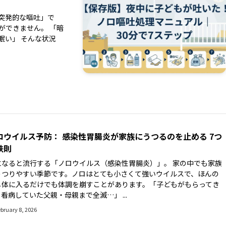
突発的な嘔吐」で
ができません。 「暗
眠い」 そんな状況
ロウイルス予防： 感染性胃腸炎が家族にうつるのを止める 7つ
鉄則
になると流行する「ノロウイルス（感染性胃腸炎）」。 家の中でも家族
うつりやすい季節です。ノロはとても小さくて強いウイルスで、ほんの
し体に入るだけでも体調を崩すことがあります。「子どもがもらってき
看病していた父親・母親まで全滅…」 ...
bruary 8, 2026