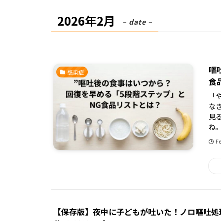
2026年2月
– date –
嘔
感染症
食
「
な
見
ね。
Fe
【保存版】夜中に子どもが吐いた！ノロ嘔吐処理