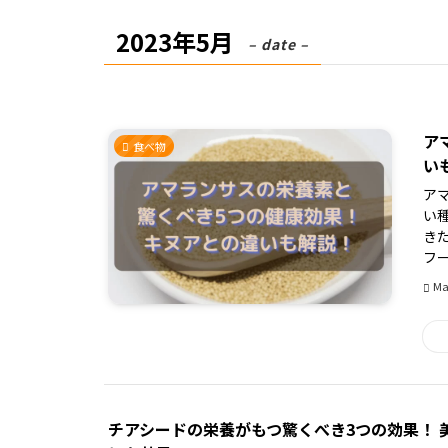
2023年5月
– date –
ア
食べ物
い
ア
い
き
フー
Ma
チアシードの栄養がもつ驚くべき3つの効果！ 