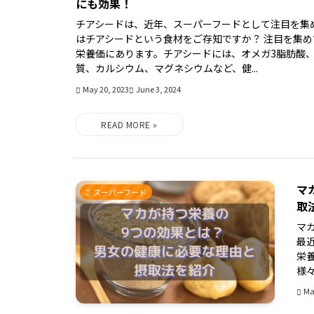
にも効果！
チアシードは、近年、スーパーフードとして注目を集
はチアシードという食材をご存知ですか？ 注目を集
栄養価にあります。チアシードには、オメガ3脂肪酸
質、カルシウム、マグネシウムなど、健...
May 20, 2023
June 3, 2024
マ
スーパーフード
取
マ
最
栄
様々
Ma