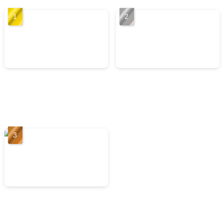
ブロッコリースプラウトの
アサイーの栄養と7つの健康
驚くべき 5つの健康効果と
効能！ 奇跡のフルーツと呼
は？栄養素を詳しく紹介
ばれる理由とは？
お米の6つの健康効果！ 含ま
れている栄養と腸内環境の