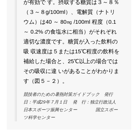
が有効で す。摂取する糖質は３～８％
（３～８g/100ml）、電解質（ナトリ
ウム）は40 ～ 80㎎ /100ml 程度（0.1
～ 0.2% の食塩水に相当）がそれぞれ
適切な濃度です。糖質が入った飲料の
吸 収速度は５または15℃程度の飲料を
補給した場合と、25℃以上の場合では
その吸収に違 いがあることがわかりま
す（図５－２）。
競技者のための暑熱対策ガイドブック 発行
日：平成29年７月１日 発 行：独立行政法人
日本スポーツ振興センター 国立スポー
ツ科学センター