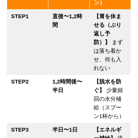
ン）
STEP1
直後〜1,2時
【胃を休ま
間
せる（ぶり
返し予
防）】
まず
は落ち着か
せ、何も入
れない
STEP2
1,2時間後〜
【脱水を防
半日
ぐ】
少量頻
回の水分補
給（スプー
ン1杯から）
STEP3
半日〜1日
【エネルギ