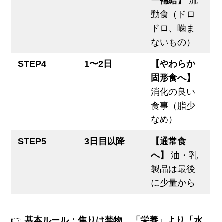
ー補給】
流
動食（ドロ
ドロ、噛ま
ないもの）
STEP4
1〜2日
【やわらか
固形食へ】
消化の良い
食事（脂少
なめ）
STEP5
3日目以降
【通常食
へ】
油・乳
製品は最後
に少量から
👉
基本ルール：焦りは禁物。「栄養」より「水